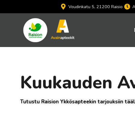
Siirry
Voudinkatu 5, 21200 Raisio
A
sisältöön
Kuukauden Av
Tutustu Raision Ykkösapteekin tarjouksiin tää