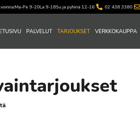
voinna:
Ma-Pe 9-20
La 9-18
Su ja pyhinä 12-16
02 438 3380
ETUSIVU
PALVELUT
TARJOUKSET
VERKKOKAUPPA
aintarjoukset
ltä