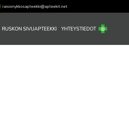
raisionykkosapteekki@apteekit.net
RUSKON SIVUAPTEEKKI
YHTEYSTIEDOT