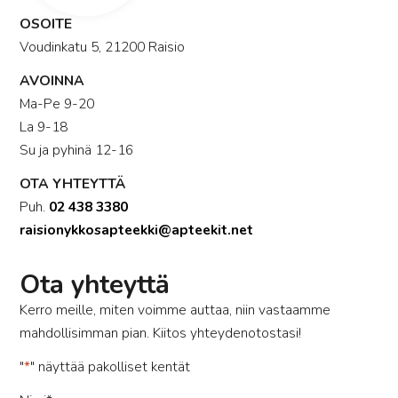
OSOITE
Voudinkatu 5, 21200 Raisio
AVOINNA
Ma-Pe 9-20
La 9-18
Su ja pyhinä 12-16
OTA YHTEYTTÄ
Puh.
02 438 3380
raisionykkosapteekki@apteekit.net
Ota yhteyttä
Kerro meille, miten voimme auttaa, niin vastaamme
mahdollisimman pian. Kiitos yhteydenotostasi!
"
*
" näyttää pakolliset kentät